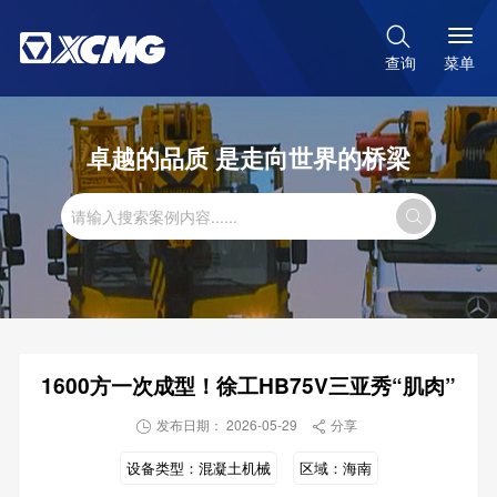

菜单
查询
卓越的品质 是走向世界的桥梁

1600方一次成型！徐工HB75V三亚秀“肌肉”
发布日期： 2026-05-29
分享


设备类型：
混凝土机械
区域：
海南