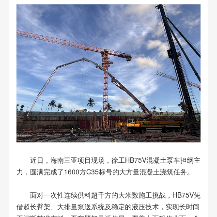
近日，海南三亚项目现场，徐工HB75V混凝土泵车担纲主
力，圆满完成了1600方C35标号的大方量混凝土浇筑任务。
面对一次性连续供料超千方的大米数施工挑战，HB75V凭
借超长臂架、大排量泵送系统及稳定的液压技术，实现长时间