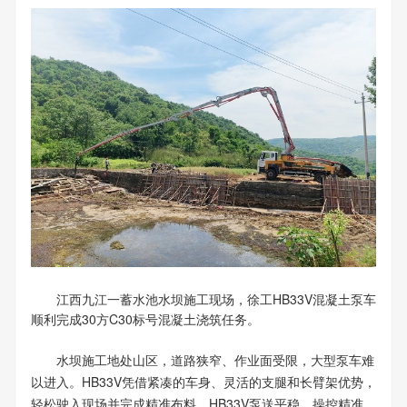
江西九江一蓄水池水坝施工现场，徐工HB33V混凝土泵车
顺利完成30方C30标号混凝土浇筑任务。
水坝施工地处山区，道路狭窄、作业面受限，大型泵车难
以进入。HB33V凭借紧凑的车身、灵活的支腿和长臂架优势，
轻松驶入现场并完成精准布料。HB33V泵送平稳、操控精准，