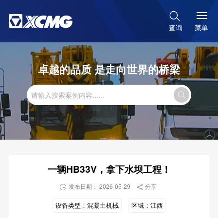

菜单
查询
卓越的品质 是走向世界的桥梁

一辆HB33V，拿下水坝工程！
发布日期： 2026-05-29
分享


设备类型：
混凝土机械
区域：
江西