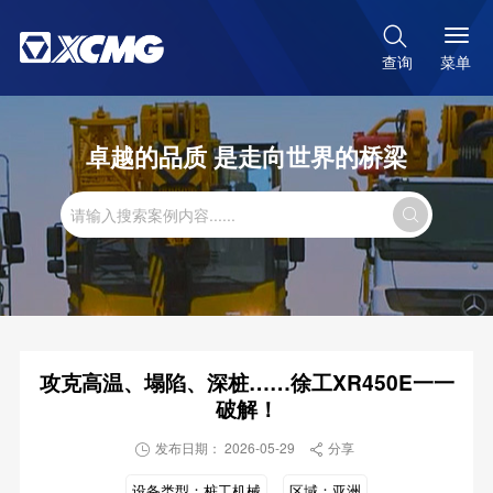

菜单
查询
卓越的品质 是走向世界的桥梁

攻克高温、塌陷、深桩……徐工XR450E一一
破解！
发布日期： 2026-05-29
分享


设备类型：
桩工机械
区域：
亚洲