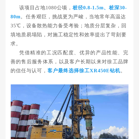
该项目占地1080公顷，
桩径0.8-1.5m、桩深30-
80m
。任务艰巨，挑战更为严峻，当地常年高温达
35℃，设备散热能力备受考验；地质分层复杂，回
填地质易塌陷，对施工稳定性和效率提出了苛刻要
求。
凭借精准的工况匹配度、优异的产品性能、完
善的售后服务体系，以及客户长期以来对徐工品牌
的信任与认可，
客户最终选择徐工XR450E钻机
。