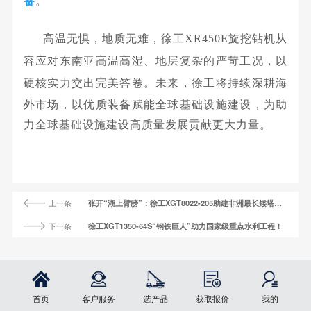
备
。
高温无惧，地质无难，徐工XR450E旋挖钻机从
容应对东南亚高温高湿、地层复杂的严苛工况，以
硬核实力交出完美答卷。未来，
徐工将持续深耕海
外市场，以优质装备赋能全球基础设施建设，为助
力全球基础设施建设高质量发展贡献更大力量。
上一条
张开“湖上臂膀”：徐工XGT8022-205助建非洲最长矮塔斜拉桥
下一条
徐工XGT1350-64S“钢铁巨人”助力国家级重点水利工程！
首页
客户服务
选产品
获取报价
我的