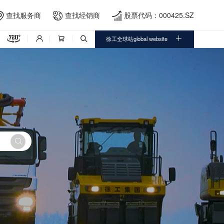
查找服务商
查找经销商
股票代码：000425.SZ





徐工全球站global website



