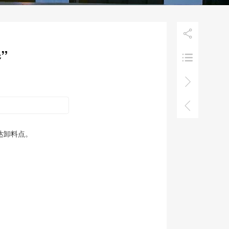

”



达卸料点。