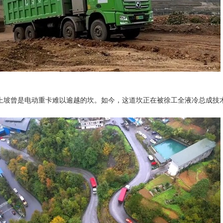
上坡曾是电动重卡难以逾越的坎。如今，这道坎正在被徐工全液冷总成技