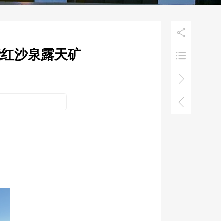

能红沙泉露天矿


