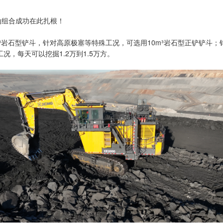
山组合成功在此扎根！
2m³岩石型铲斗，针对高原极塞等特殊工况，可选用10m³岩石型正铲铲斗
，每天可以挖掘1.2万到1.5万方。