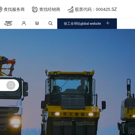
查找服务商
查找经销商
股票代码：000425.SZ





徐工全球站global website



