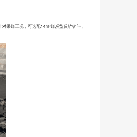
；针对采煤工况，可选配14m³煤炭型反铲铲斗，