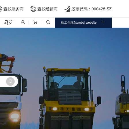
查找服务商
查找经销商
股票代码：000425.SZ





徐工全球站global website



