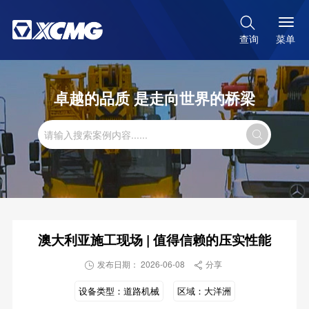

菜单
查询
卓越的品质 是走向世界的桥梁

澳大利亚施工现场 | 值得信赖的压实性能
发布日期： 2026-06-08
分享


设备类型：
道路机械
区域：
大洋洲