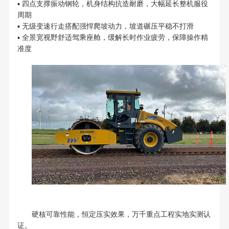
▪ 四点支撑振动钢轮，机身结构抗造耐磨，大幅延长整机服役
周期
▪ 无级变速行走搭配强悍爬坡动力，坡道碾压平稳不打滑
▪ 全景宽视野舒适驾乘座舱，缓解长时作业疲劳，保障操作精
准度
硬核可靠性能，恒定压实效果，万千重点工程实地实测认
证。