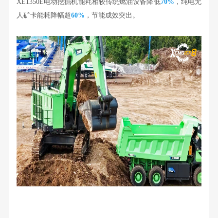
XE1350E电动挖掘机能耗相较传统燃油设备降低
70%
，纯电无
人矿卡能耗降幅超
60%
，节能成效突出。