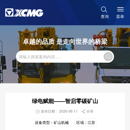

菜单
查询
卓越的品质 是走向世界的桥梁

绿电赋能——智启零碳矿山
发布日期： 2026-06-11
分享


设备类型：
矿山机械
区域：
江苏