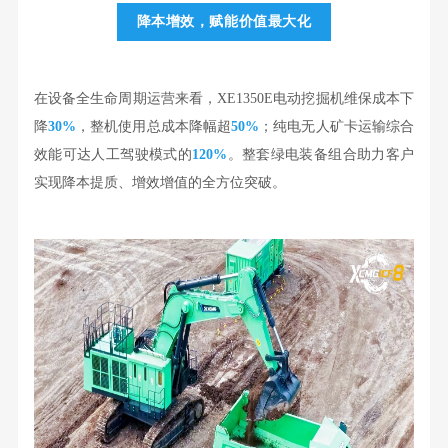
降本增效，赋能价值最大化
在设备全生命周期运营来看，XE1350E电动挖掘机维保成本下
降
30%
，整机使用总成本降幅超
50%
；纯电无人矿卡运输综合
效能可达人工驾驶模式的
120%
。整套绿电装备组合助力客户
实现降本提质、增效增值的全方位突破。