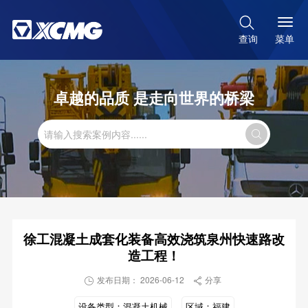

菜单
查询
卓越的品质 是走向世界的桥梁

徐工混凝土成套化装备高效浇筑泉州快速路改
造工程！
发布日期： 2026-06-12
分享


设备类型：
混凝土机械
区域：
福建