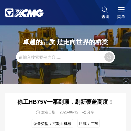

菜单
查询
卓越的品质 是走向世界的桥梁

徐工HB75V一泵到顶，刷新覆盖高度！
发布日期： 2026-06-12
分享


设备类型：
混凝土机械
区域：
广东