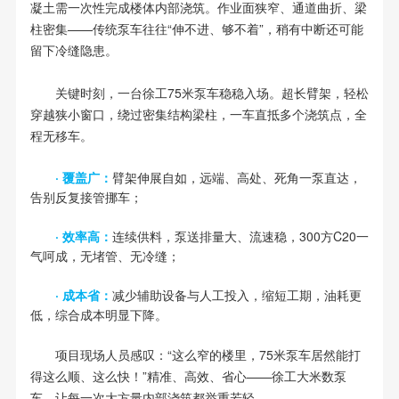
凝土需一次性完成楼体内部浇筑。作业面狭窄、通道曲折、梁
柱密集——传统泵车往往“伸不进、够不着”，稍有中断还可能
留下冷缝隐患。
关键时刻，一台徐工75米泵车稳稳入场。超长臂架，轻松
穿越狭小窗口，绕过密集结构梁柱，一车直抵多个浇筑点，全
程无移车。
· 覆盖广：
臂架伸展自如，远端、高处、死角一泵直达，
告别反复接管挪车；
· 效率高：
连续供料，泵送排量大、流速稳，300方C20一
气呵成，无堵管、无冷缝；
· 成本省：
减少辅助设备与人工投入，缩短工期，油耗更
低，综合成本明显下降。
项目现场人员感叹：“这么窄的楼里，75米泵车居然能打
得这么顺、这么快！”精准、高效、省心——徐工大米数泵
车，让每一次大方量内部浇筑都举重若轻。