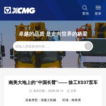

菜单
查询
卓越的品质 是走向世界的桥梁

南美大地上的“中国长臂”—— 徐工XS37泵车
发布日期： 2026-06-12
分享


设备类型：
混凝土机械
区域：
南美洲