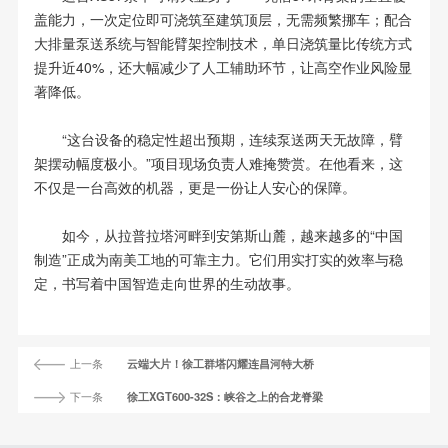
盖能力，一次定位即可浇筑至建筑顶层，无需频繁挪车；配合
大排量泵送系统与智能臂架控制技术，单日浇筑量比传统方式
提升近40%，还大幅减少了人工辅助环节，让高空作业风险显
著降低。
“这台设备的稳定性超出预期，连续泵送两天无故障，臂
架摆动幅度极小。”项目现场负责人难掩赞赏。在他看来，这
不仅是一台高效的机器，更是一份让人安心的保障。
如今，从拉普拉塔河畔到安第斯山麓，越来越多的“中国
制造”正成为南美工地的可靠主力。它们用实打实的效率与稳
定，书写着中国智造走向世界的生动故事。
上一条
云端大片！徐工群塔闪耀连昌河特大桥
下一条
徐工XGT600-32S：峡谷之上的合龙脊梁