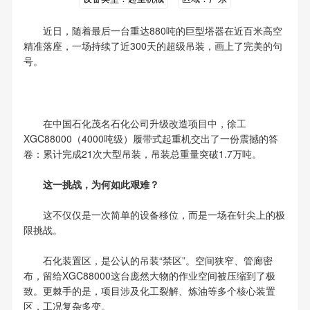
近日，随着最后一台重达880吨的巨型塔器在近百米高空
精准落座，一场持续了近300天的超级吊装，画上了完美的句
号。
在中国石化茂名石化公司升级改造项目中，徐工
XGC88000（4000吨级）履带式起重机交出了一份震撼的答
卷：累计完成21次大型吊装，吊装总重量突破1.7万吨。
这一挑战，为何如此艰难？
这不仅仅是一次简单的设备移位，而是一场在针尖上的极
限挑战。
石化装置区，是公认的吊装“禁区”。空间狭窄、管廊密
布，留给XGC88000这台庞然大物的作业空间被压缩到了极
致。更棘手的是，项目涉及化工裂解、炼油等多个核心装置
区，工况复杂多变。