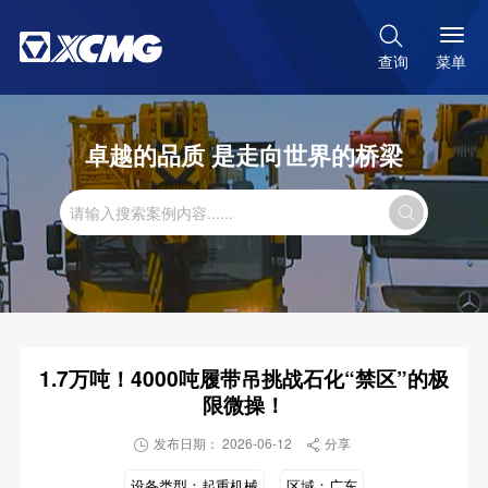

菜单
查询
卓越的品质 是走向世界的桥梁

1.7万吨！4000吨履带吊挑战石化“禁区”的极
限微操！
发布日期： 2026-06-12
分享


设备类型：
起重机械
区域：
广东