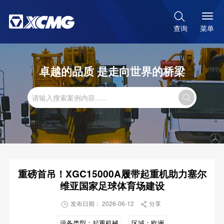

菜单
查询
卓越的品质 是走向世界的桥梁

重磅首吊！XGC15000A履带起重机助力塞尔
维亚国家足球体育场建设
发布日期： 2026-06-12
分享


设备类型：
起重机械
区域：
欧洲