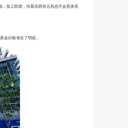
就稳，加上防摆，吊着东西有点风也不会晃来晃
，将真金白银省在了明处。