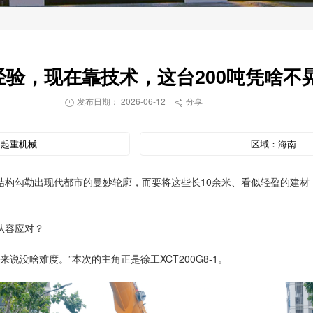
经验，现在靠技术，这台200吨凭啥不
发布日期： 2026-06-12
分享


：
起重机械
区域：
海南
构勾勒出现代都市的曼妙轮廓，而要将这些长10余米、看似轻盈的建材，
从容应对？
说没啥难度。”本次的主角正是徐工XCT200G8-1。