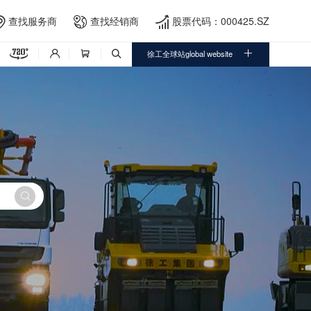
查找服务商
查找经销商
股票代码：000425.SZ





徐工全球站global website



