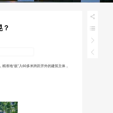

晃？



精准地“嵌”入60多米跨距开外的建筑主体，