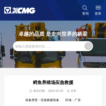

菜单
查询
卓越的品质 是走向世界的桥梁

鳄鱼养殖场应急救援
发布日期： 2024-02-20
分享


设备类型：
应急救援装备
区域：
广东