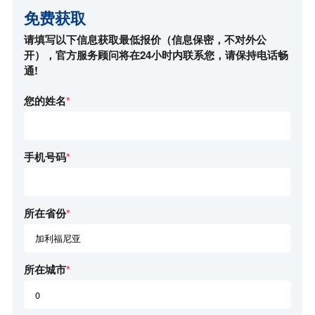
免费获取
请填写以下信息获取最低报价（信息保密，不对外公
开），官方服务顾问将在24小时内联系您，请保持电话畅
通!
您的姓名
*
手机号码
*
所在省份
*
所在城市
*