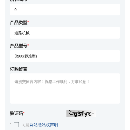
产品类型
*
产品型号
*
订购留言
验证码
*
*
同意
网站隐私权声明