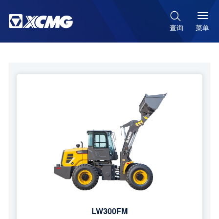

菜单
查询
LW300FM