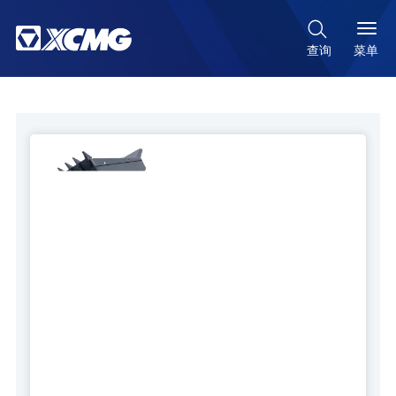

菜单
查询