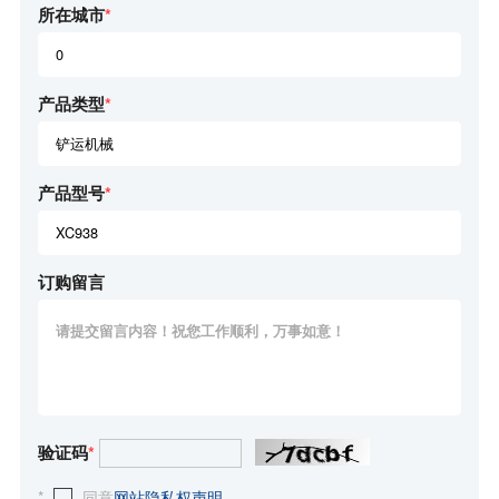
所在城市
*
产品类型
*
产品型号
*
订购留言
验证码
*
*
同意
网站隐私权声明