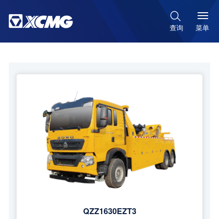

菜单
查询
QZZ1630EZT3