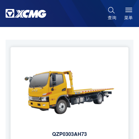

菜单
查询
QZP0303AH73