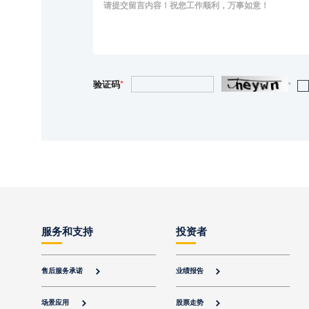
验证码
*
*
服务和支持
投资者
售后服务承诺
业绩报告


场景应用
股票走势

