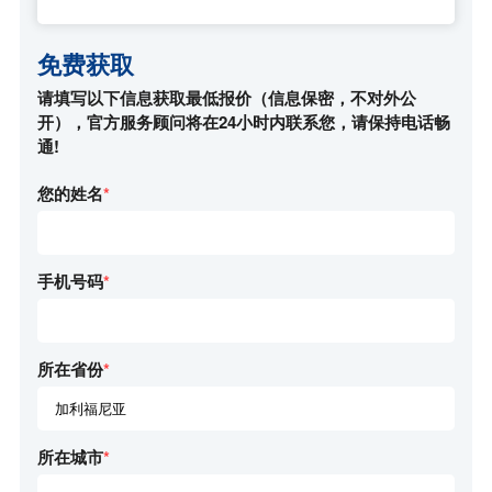
免费获取
请填写以下信息获取最低报价（信息保密，不对外公
开），官方服务顾问将在24小时内联系您，请保持电话畅
通!
您的姓名
*
手机号码
*
所在省份
*
所在城市
*