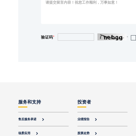
验证码
*
*
服务和支持
投资者
售后服务承诺
业绩报告


场景应用
股票走势

