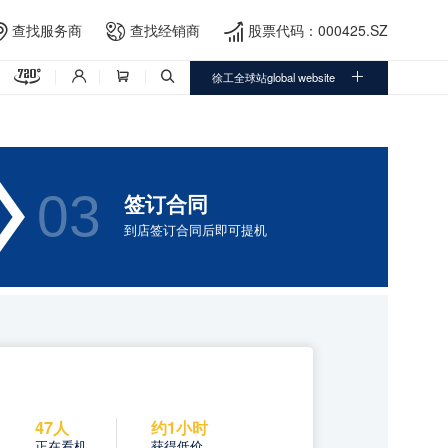
查找服务商
查找经销商
股票代码：000425.SZ




徐工全球站global website




03
签订合同
到店签订合同后即可提机
47人
约1小时
正在看机
获得低价