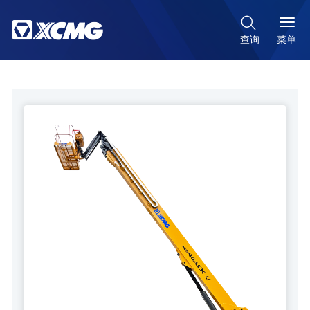

菜单
查询