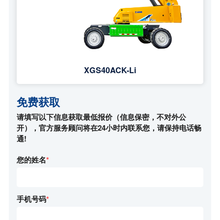
XGS40ACK-Li
免费获取
请填写以下信息获取最低报价（信息保密，不对外公
开），官方服务顾问将在24小时内联系您，请保持电话畅
通!
您的姓名
*
手机号码
*