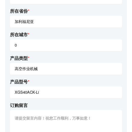
所在省份
*
所在城市
*
产品类型
*
产品型号
*
订购留言