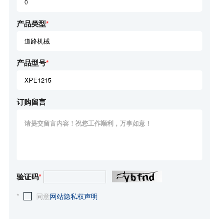
产品类型
*
产品型号
*
订购留言
验证码
*
*
同意
网站隐私权声明