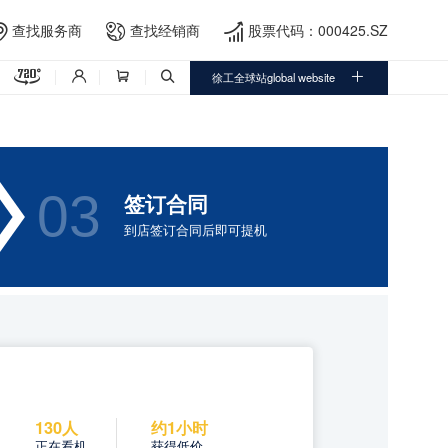
查找服务商
查找经销商
股票代码：000425.SZ




徐工全球站global website




03
签订合同
到店签订合同后即可提机
130人
约1小时
正在看机
获得低价