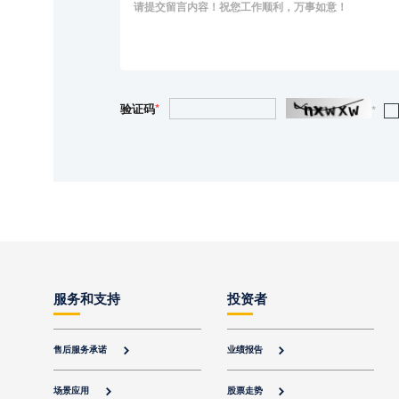
验证码
*
*
服务和支持
投资者
售后服务承诺
业绩报告


场景应用
股票走势

