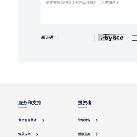
验证码
*
*
服务和支持
投资者
售后服务承诺
业绩报告


场景应用
股票走势

