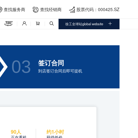
查找服务商
查找经销商
股票代码：000425.SZ




徐工全球站global website




03
签订合同
到店签订合同后即可提机
90人
约1小时
正在看机
获得低价