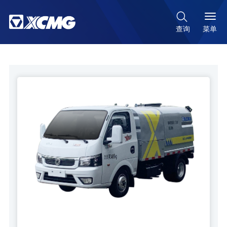

菜单
查询