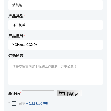
产品类型
*
产品型号
*
订购留言
验证码
*
*
同意
网站隐私权声明