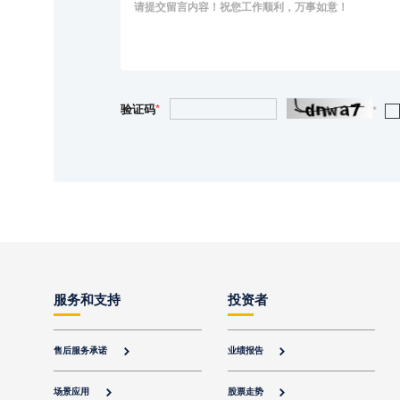
验证码
*
*
服务和支持
投资者
售后服务承诺
业绩报告


场景应用
股票走势

