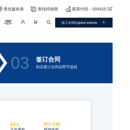
查找服务商
查找经销商
股票代码：000425.SZ




徐工全球站global website




03
签订合同
到店签订合同后即可提机
64人
约1小时
正在看机
获得低价