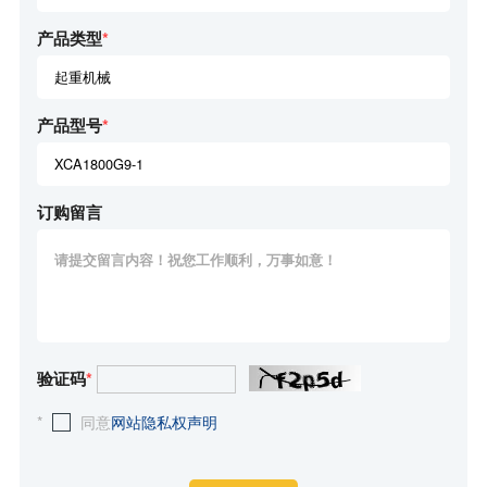
产品类型
*
产品型号
*
订购留言
验证码
*
*
同意
网站隐私权声明