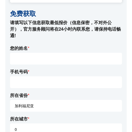
免费获取
请填写以下信息获取最低报价（信息保密，不对外公
开），官方服务顾问将在24小时内联系您，请保持电话畅
通!
您的姓名
*
手机号码
*
所在省份
*
所在城市
*