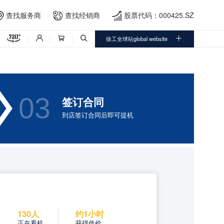
查找服务商
查找经销商
股票代码：000425.SZ




徐工全球站global website




03
签订合同
到店签订合同后即可提机
130人
约1小时
正在看机
获得低价