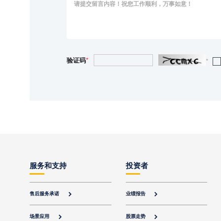
验证码
*
*
服务和支持
投资者
售后服务承诺
业绩报告


场景应用
股票走势

