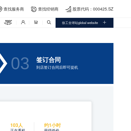
查找服务商
查找经销商
股票代码：000425.SZ




徐工全球站global website




03
签订合同
到店签订合同后即可提机
103人
约1小时
正在看机
获得低价