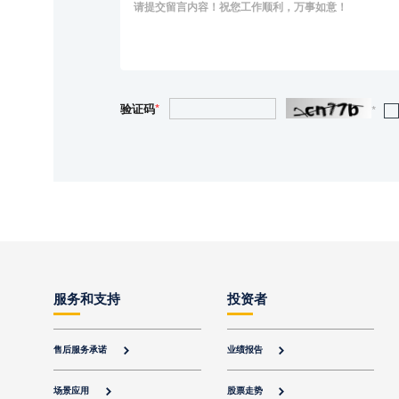
验证码
*
*
服务和支持
投资者
售后服务承诺
业绩报告


场景应用
股票走势

