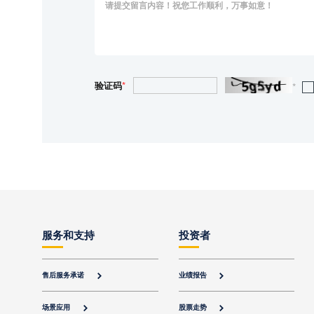
验证码
*
*
服务和支持
投资者
售后服务承诺
业绩报告


场景应用
股票走势

