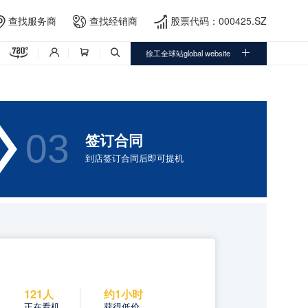
查找服务商
查找经销商
股票代码：000425.SZ




徐工全球站global website




03
签订合同
到店签订合同后即可提机
121人
约1小时
正在看机
获得低价