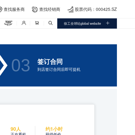
查找服务商
查找经销商
股票代码：000425.SZ




徐工全球站global website




03
签订合同
到店签订合同后即可提机
90人
约1小时
正在看机
获得低价