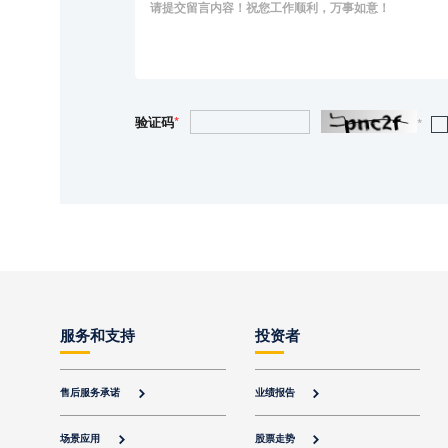
验证码
*
*
服务和支持
投资者
售后服务承诺
业绩报告


场景应用
股票走势

