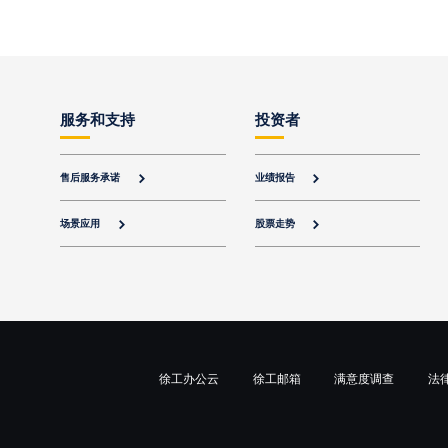
服务和支持
投资者
售后服务承诺
业绩报告


场景应用
股票走势


徐工办公云
徐工邮箱
满意度调查
法