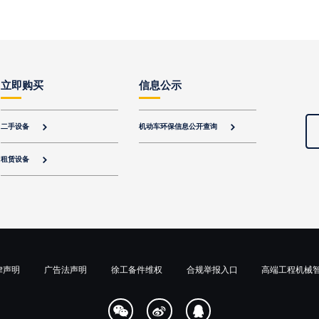
立即购买
信息公示
二手设备
机动车环保信息公开查询


租赁设备

律声明
广告法声明
徐工备件维权
合规举报入口
高端工程机械


