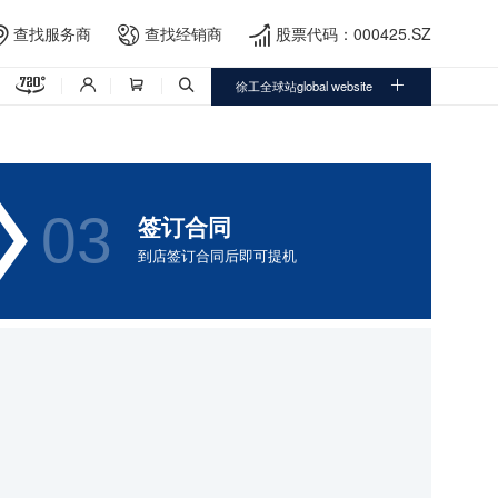
查找服务商
查找经销商
股票代码：000425.SZ




徐工全球站global website




03
签订合同
到店签订合同后即可提机