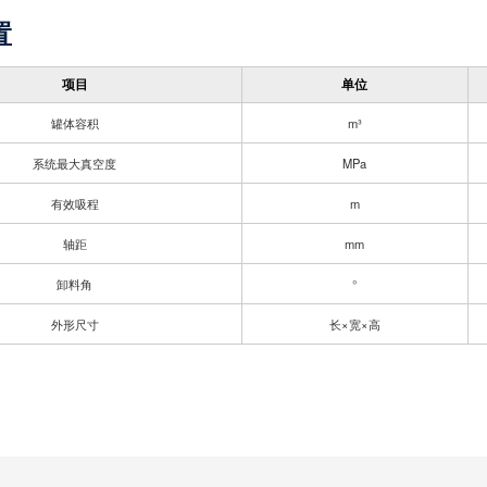
置
项目
单位
罐体容积
m³
系统最大真空度
MPa
有效吸程
m
轴距
mm
卸料角
°
外形尺寸
长×宽×高