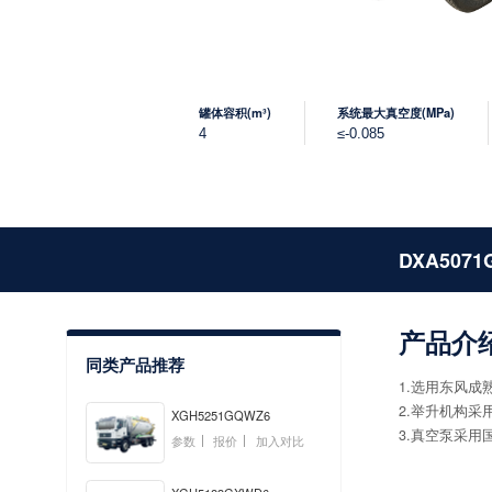
罐体容积(m³)
系统最大真空度(MPa)
4
≤-0.085
DXA5071
产品介
同类产品推荐
1.选用东风
2.举升机构
XGH5251GQWZ6
3.真空泵采
参数
报价
加入对比