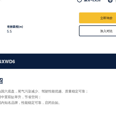

立即询价
有效吸程(m)
加入对比
5.5
GXWD6
绍
成熟国六底盘，尾气污染减少、驾驶性能优越、质量稳定可靠；
采用中置双缸举升，节省空间；
用国内知名品牌，性能稳定可靠，启闭自如。