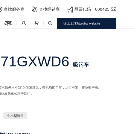
查找服务商
查找经销商
股票代码：000425.SZ





徐工全球站global website



071GXWD6
吸污车
，以“技术领先用不毁”为研发理念，整机功能丰富，运行可靠，作业效率高。
物业及高速公路等部门。
中小型河道