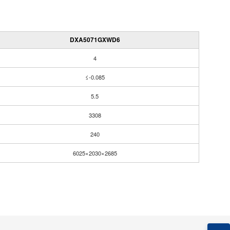
DXA5071GXWD6
4
≤-0.085
5.5
3308
240
6025×2030×2685