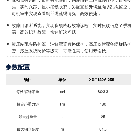
焦，实时跟踪、显示吊载状态，另配置起升钢丝绳防乱绳监控，
司机室中实现查看钢丝绳乱绳情况，高效便捷；
故障自诊断系统，实现多项核心故障诊断，实时反馈信息至手机
端，高效识别故障，快速解决问题；
液压站配备防护罩，油缸配置管路保护，高压软管配备螺旋防护
套，液压系统防护等级高，可靠性高，使用寿命长。
参数配置
项目
单位
XGT480A-25S1
臂长/臂端吊重
m/t
80/3.3
额定起重力矩
t·m
480
最大起重量
t
25
最大独立高度
m
84.6