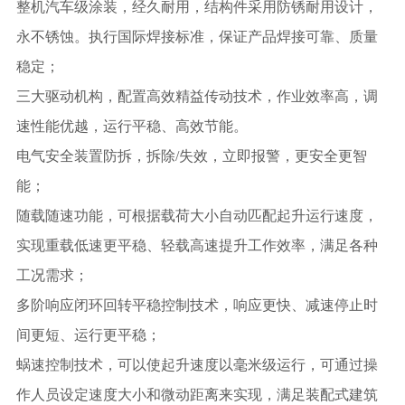
整机汽车级涂装，经久耐用，结构件采用防锈耐用设计，
永不锈蚀。执行国际焊接标准，保证产品焊接可靠、质量
稳定；
三大驱动机构，配置高效精益传动技术，作业效率高，调
速性能优越，运行平稳、高效节能。
电气安全装置防拆，拆除
/失效，立即报警，更安全更智
能；
随载随速功能，可根据载荷大小自动
匹配起升运行速度，
实现重载低速更平稳、轻载高速提升工作效率，满足各种
工况需求
；
多
阶响应闭
环回转平稳控制技术，响应更快、减速停止时
间更短、运行更平稳；
蜗速控制技术，可以使起升速度以毫米级运行，可
通过
操
作人员设定速度大小和微动距离来实现，满足装配式建筑