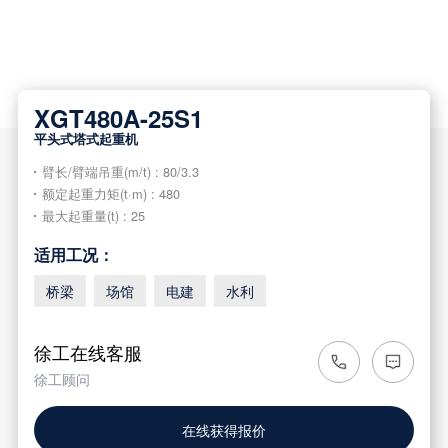
XGT480A-25S1
平头式塔式起重机
臂长/臂端吊重(m/t) : 80/3.3
额定起重力矩(t·m) : 480
最大起重量(t) : 25
适用工况：
桥梁
场馆
电建
水利
徐工在线客服
徐工顾问
在线获得报价