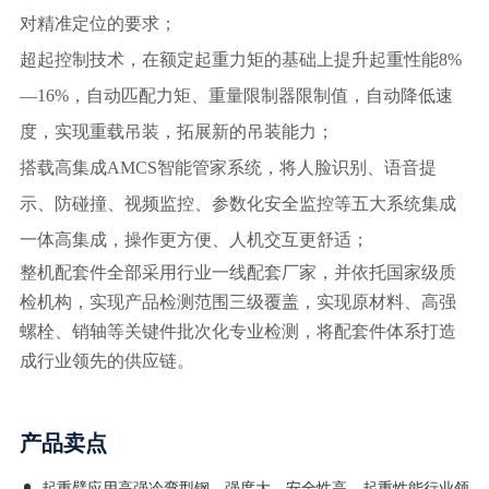
对精准定位的要求
；
超起控制技术，在额定起重力矩的基础上提升起重性能
8%
—16%，自动匹配力矩、重量限制器限制值，自动降低速
度，实现重载吊装，拓展新的吊装能力；
搭载高集成
AMCS智能管家系统，
将人脸识别、语音提
示、防碰撞、视频监控、参数化安全监控
等五大系统集成
一体高集成，操作更方便、人机交互更舒适；
整机配套件全部采用行业
一线
配套厂家，并依托国家级质
检机构，实现产品检测范围三级覆盖，实现原材料、高强
螺栓、销轴等关键件批次化专业检测，将配套件体系打造
成行业领先的供应链
。
产品卖点
起重臂应用高强冷弯型钢，强度大，安全性高，起重性能行业领