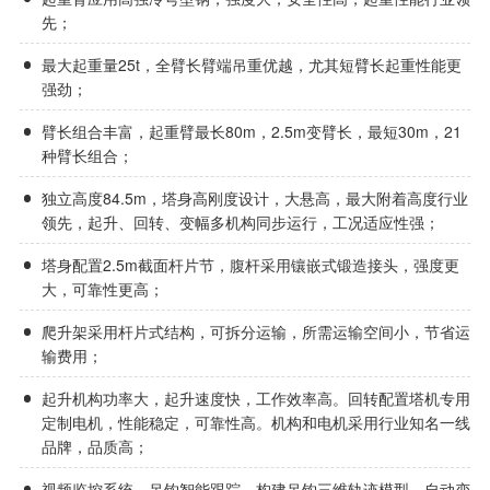
先；
最大起重量25t，全臂长臂端吊重优越，尤其短臂长起重性能更
强劲；
臂长组合丰富，起重臂最长80m，2.5m变臂长，最短30m，21
种臂长组合；
独立高度84.5m，塔身高刚度设计，大悬高，最大附着高度行业
领先，起升、回转、变幅多机构同步运行，工况适应性强；
塔身配置2.5m截面杆片节，腹杆采用镶嵌式锻造接头，强度更
大，可靠性更高；
爬升架采用杆片式结构，可拆分运输，所需运输空间小，节省运
输费用；
起升机构功率大，起升速度快，工作效率高。回转配置塔机专用
定制电机，性能稳定，可靠性高。机构和电机采用行业知名一线
品牌，品质高；
视频监控系统，吊钩智能跟踪，构建吊钩三维轨迹模型，自动变