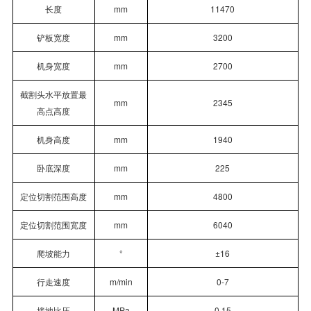
长度
mm
11470
铲板宽度
mm
3200
机身宽度
mm
2700
截割头水平放置最
mm
2345
高点高度
机身高度
mm
1940
卧底深度
mm
225
定位切割范围高度
mm
4800
定位切割范围宽度
mm
6040
爬坡能力
°
±16
行走速度
m/min
0-7
接地比压
MPa
0.15