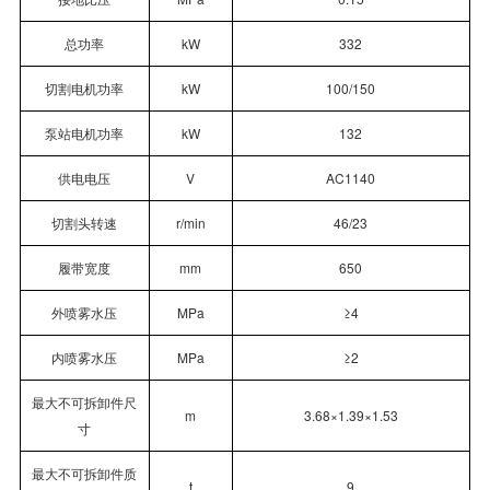
总功率
kW
332
切割电机功率
kW
100/150
泵站电机功率
kW
132
供电电压
V
AC1140
切割头转速
r/min
46/23
履带宽度
mm
650
外喷雾水压
MPa
≥
4
内喷雾水压
MPa
≥
2
最大不可拆卸件尺
m
3.68×1.39×1.53
寸
最大不可拆卸件质
t
9