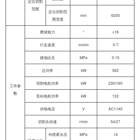
定位切割
范围
定位切割范
mm
6200
围宽度
爬坡能力
°
±16
行走速度
m/min
0-7
接地比压
MPa
0.15
总功率
kW
362
切割电机功率
kW
230/160
工作参
数
泵站电机功率
kW
132
供电电压
V
AC1140
切割头转速
r/min
54/27
外喷雾水压
MPa
≥
4