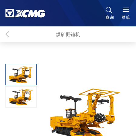

菜单
查询
煤矿掘锚机