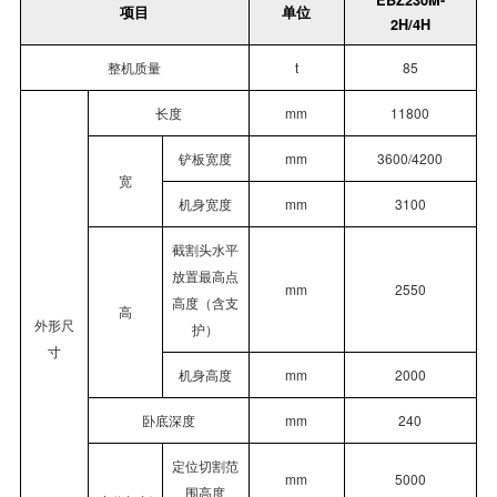
EBZ230M-
项目
单位
2H/4H
整机质量
t
85
长度
mm
11800
铲板宽度
mm
3600/4200
宽
机身宽度
mm
3100
截割头水平
放置最高点
mm
2550
高度（含支
高
外形尺
护）
寸
机身高度
mm
2000
卧底深度
mm
240
定位切割范
mm
5000
围高度