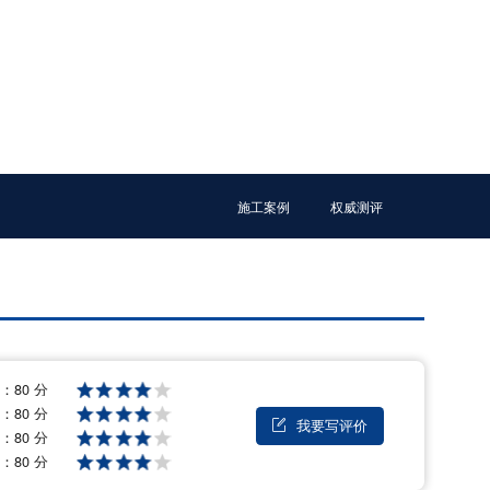
施工案例
权威测评
格：
80 分
量：
80 分
我要写评价

能：
80 分
后：
80 分