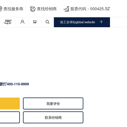
查找服务商
查找经销商
股票代码：000425.SZ





徐工全球站global website



拨打400-110-9999
我要评价
联系经销商