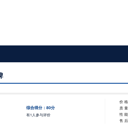
碑
价 
综合得分：
80
分
质 
性 
有
1
人参与评价
售 