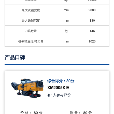
最大铣刨宽度
mm
2000
最大铣刨深度
mm
330
刀具数量
把
146
铣刨轮直径 带刀具
mm
1020
产品口碑
综合得分：
80
分
XM2005KIV
有
1
人参与评价
价 格：
质 量：
80 分
80 分