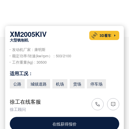
XM2005KIV
3D看车

大型铣刨机
发动机厂家 : 康明斯
额定功率/转速(kw/rpm） : 503/2100
工作重量(kg) : 30500
适用工况：
公路
城镇道路
机场
货场
停车场
徐工在线客服
徐工顾问
在线获得报价