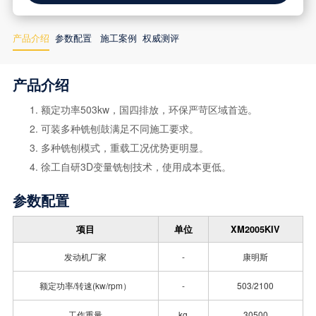
产品介绍
参数配置
施工案例
权威测评
产品介绍
额定功率503kw，国四排放，环保严苛区域首选。
可装多种铣刨鼓满足不同施工要求。
多种铣刨模式，重载工况优势更明显。
徐工自研3D变量铣刨技术，使用成本更低。
参数配置
项目
单位
XM2005KIV
发动机厂家
-
康明斯
额定功率/转速(kw/rpm）
-
503/2100
工作重量
kg
30500