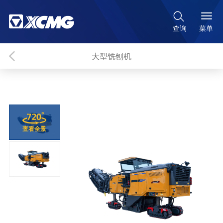

菜单
查询
大型铣刨机
查看全景