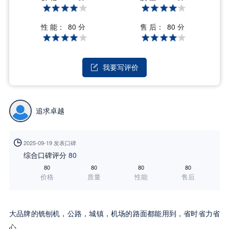
性 能：
售 后：
80 分
80 分
我要写评价

追求卓越

2025-09-19 发表口碑
综合口碑评分
80
80
80
80
80
价格
质量
性能
售后
大品牌的铣刨机，公路，城镇，机场的路面都能用到，省时省力省
心