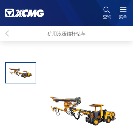

菜单
查询
矿用液压锚杆钻车