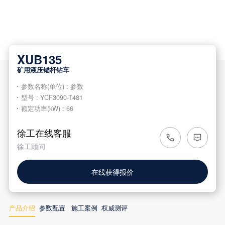
XUB135
矿用液压锚杆钻车
参数名称
(
单位
) :
参数
型号
: YCF3090-T481
额定功率
(kW) : 66
徐工在线客服
徐工顾问
在线获得报价
产品介绍
参数配置
施工案例
权威测评