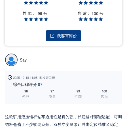
性 能：
售 后：
99 分
100 分
我要写评价

Say

2025-12-18 11:08:15 发表口碑
综合口碑评分
97
98
97
99
100
价格
质量
性能
售后
这款矿用液压锚杆钻车通用性是真的强，长短锚杆都能适配，可调
锚杆仓省了不少收纳麻烦。双独立变量泵让冲击定位精准又稳定，