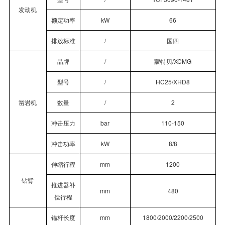
发动机
额定功率
kW
66
排放标准
/
国四
品牌
/
蒙特贝
/XCMG
型号
/
HC25/XHD8
凿岩机
数量
/
2
冲击压力
bar
110-150
冲击功率
kW
8/8
伸缩行程
mm
1200
钻臂
推进器补
mm
480
偿行程
锚杆长度
mm
1800/2000/2200/2500