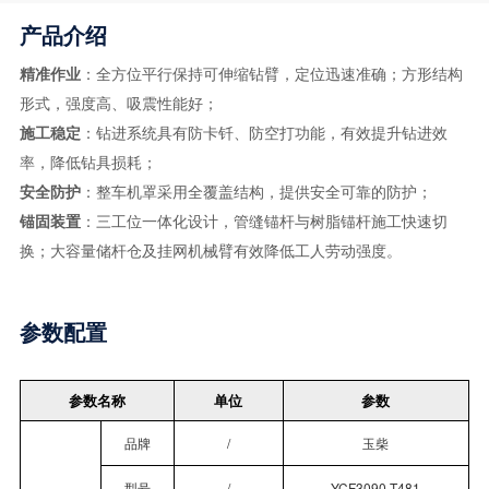
产品介绍
精准作业
：全方位平行保持可伸缩钻臂，定位迅速准确；方形结构
形式，强度高、吸震性能好；
施工稳定
：钻进系统具有防卡钎、防空打功能，有效提升钻进效
率，降低钻具损耗；
安全防护
：整车机罩采用全覆盖结构，提供安全可靠的防护；
锚固装置
：三工位一体化设计，管缝锚杆与树脂锚杆施工快速切
换；大容量储杆仓及挂网机械臂有效降低工人劳动强度。
参数配置
参数名称
单位
参数
品牌
/
玉柴
型号
/
YCF3090-T481