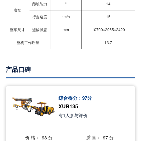
爬坡能力
°
14
底盘
行走速度
km/h
15
整车尺寸
运输状态
mm
10700×2065×2420
整机工作质量
t
13.7
产品口碑
综合得分：
97
分
XUB135
有
1
人参与评价
价 格：
质 量：
98 分
97 分