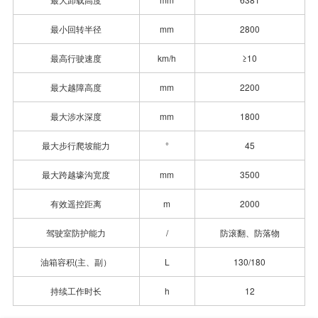
最小回转半径
mm
2800
最高行驶速度
km/h
≥10
最大越障高度
mm
2200
最大涉水深度
mm
1800
最大步行爬坡能力
°
45
最大跨越壕沟宽度
mm
3500
有效遥控距离
m
2000
驾驶室防护能力
/
防滚翻、防落物
油箱容积(主、副）
L
130/180
持续工作时长
h
12