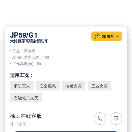
JP59/G1
3D看车

大跨距举高喷射消防车
底盘 : 沃尔沃
发动机功率(kW) : 406
工作高度(m) : 59
适用工况：
消防灭火
安全应急
油罐火灾
工业火灾
石油化工火灾
徐工在线客服
徐工顾问