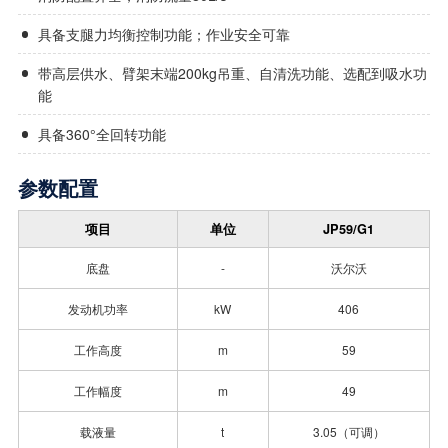
具备支腿力均衡控制功能；作业安全可靠
带高层供水、臂架末端200kg吊重、自清洗功能、选配到吸水功
能
具备360°全回转功能
参数配置
项目
单位
JP59/G1
底盘
-
沃尔沃
发动机功率
kW
406
工作高度
m
59
工作幅度
m
49
载液量
t
3.05（可调）