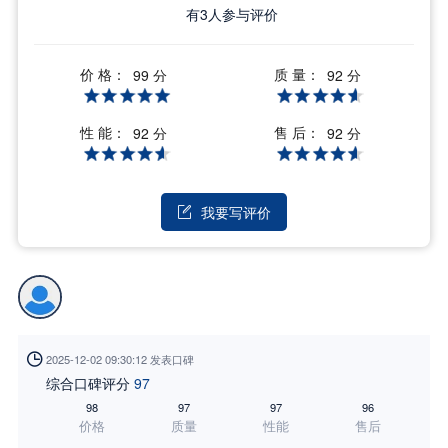
有
3
人参与评价
价 格：
质 量：
99 分
92 分
性 能：
售 后：
92 分
92 分
我要写评价


2025-12-02 09:30:12 发表口碑
综合口碑评分
97
98
97
97
96
价格
质量
性能
售后