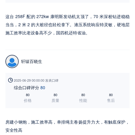
这台 258F 配的 272kw 康明斯发动机太顶了，70 米深桩钻进稳稳
当当，2 米 2 的大桩径也轻松拿下。液压系统响应特灵敏，硬地层
施工效率比老设备高不少，国四机还特省油。
轩辕百晓生

2025-06-29 00:00:00 发表口碑
综合口碑评分
80
80
80
80
80
价格
质量
性能
售后
房建小钢炮，施工效率高，单排绳主卷扬提升力大，有触底保护，
安全性高