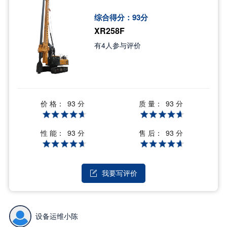
综合得分：
93
分
XR258F
有
4
人参与评价
价 格：
质 量：
93 分
93 分
性 能：
售 后：
93 分
93 分
我要写评价

设备运维小陈