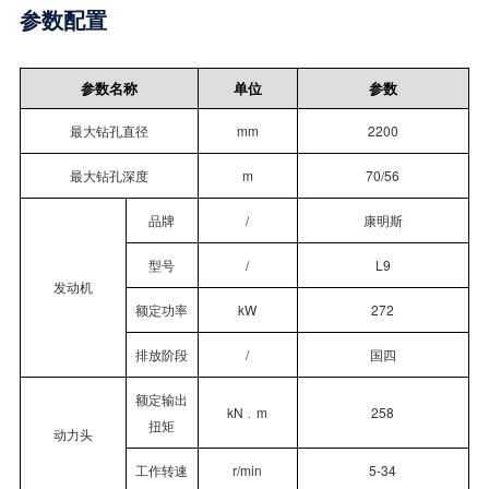
参数配置
参数名称
单位
参数
最大钻孔直径
mm
2200
最大钻孔深度
m
70/56
品牌
/
康明斯
型号
/
L9
发动机
额定功率
kW
272
排放阶段
/
国四
额定输出
kN﹒m
258
扭矩
动力头
工作转速
r/min
5-34