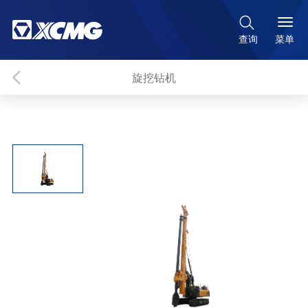

菜单
查询
旋挖钻机