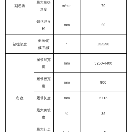
最大卷扬
副卷扬
m/min
70
速度
钢丝绳直
mm
20
径
侧向/前
钻桅倾度
°
±3/5/90
倾/后倾
履带展宽
mm
3250-4400
度
履带板宽
mm
800
度
底 盘
履带长度
mm
5715
最大爬坡
%
35
度
最大行走