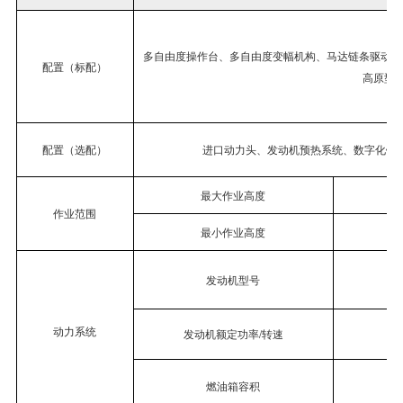
多自由度操作台、多自由度变幅机构、马达链条驱动、
配置（标配）
高原型
配置（选配）
进口动力头、发动机预热系统、数字化钻
最大作业高度
作业范围
最小作业高度
发动机型号
动力系统
发动机额定功率
/
转速
k
燃油箱容积