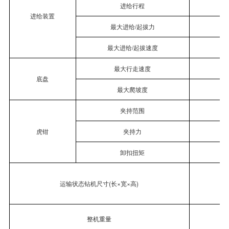
进给行程
进给装置
最大进给
/
起拔力
最大进给
/
起拔速度
m
最大行走速度
底盘
最大爬坡度
夹持范围
虎钳
夹持力
卸扣扭矩
运输状态钻机尺寸
(
长
×
宽
×
高
)
整机重量