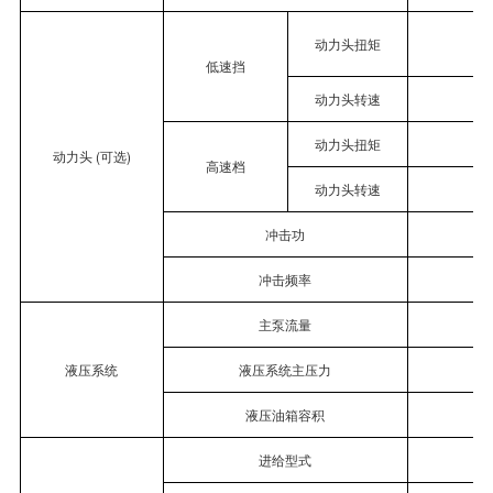
动力头扭矩
低速挡
动力头转速
r
动力头扭矩
动力头
(
可选
)
高速档
动力头转速
r
冲击功
冲击频率
m
主泵流量
L
液压系统
液压系统主压力
液压油箱容积
进给型式