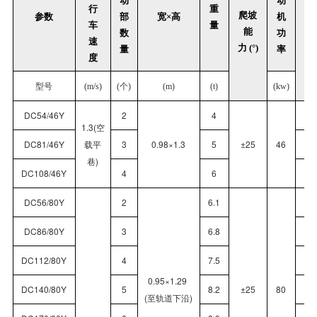
动
动
行
重
爬坡
参数
部
宽×高
机
车
量
能
数
功
力 
速
力 (°)
量
率
度
型号
(m/s)
(个)
(m)
(t)
(kw)
DC54/46Y
2
4
1.3(空
DC81/46Y
载平
3
0.98×1.3
5
±25
46
巷)
DC108/46Y
4
6
1
DC56/80Y
2
6.1
DC86/80Y
3
6.8
DC112/80Y
4
7.5
1
0.95×1.29
DC140/80Y
5
8.2
±25
80
1
(至轨道下沿)