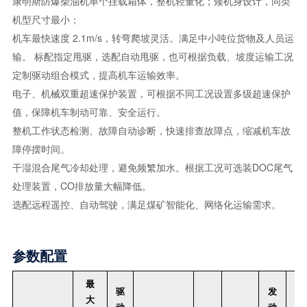
康明斯防爆柴油机单个挂载箱体，整机轻量化；矮机身设计，同类
机型尺寸最小；
机车最快速度 2.1m/s，转弯爬坡灵活。满足中小吨位货物及人员运
输。 标配指定甩驱，选配自动甩驱，也可根据负载、坡度运输工况
定制驱动组合模式，提高机车运输效率。
电子、机械双重超速保护装置，可根据不同工况设置多级超速保护
值，保障机车制动可靠、安全运行。
整机工作状态检测、故障自动诊断，快速排查故障点，缩减机车故
障停摆时间。
干湿混合尾气冷却处理，避免频繁加水。根据工况可选装DOC尾气
处理装置，CO排放量大幅降低。
选配远程遥控、自动驾驶，满足煤矿智能化、网络化运输需求。
参数配置
最
驱
发
大