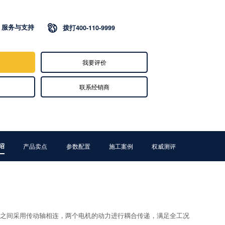
服务与支持

拨打400-110-9999
我要评价
联系经销商
绍
产品卖点
参数配置
施工案例
权威测评
之间采用传动轴相连，两个电机的动力进行耦合传递，满足全工况