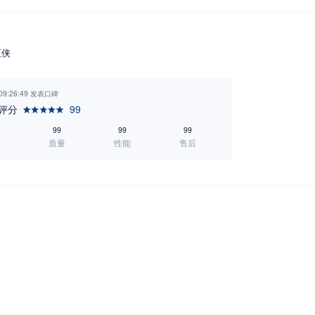
巨侠
 09:26:49 发表口碑
评分
99
99
99
99
质量
性能
售后