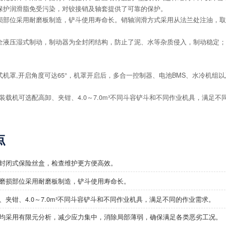
保护润滑脂免受污染，对铰接销及轴套提供了可靠的保护。
损部位采用耐磨板制造，铲斗使用寿命长。销轴润滑方式采用从法兰处注油，取
全液压湿式制动，制动器为全封闭结构，防止了泥、水等杂质侵入，制动稳定；
机罩,开启角度可达65°，机罩开启后，多合一控制器、电池BMS、水冷机组
V电动装载机可选配高卸、夹钳、4.0～7.0m³不同斗容铲斗和不同作业机具，满足
点
封闭式保险丝盒，检查维护更方便高效。
磨损部位采用耐磨板制造，铲斗使用寿命长。
、夹钳、4.0～7.0m³不同斗容铲斗和不同作业机具，满足不同的作业需求。
均采用有限元分析，减少应力集中，消除局部薄弱，确保满足各类恶劣工况。