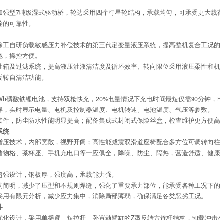
加强型7吨级湿式驱动桥，轮边采用四个行星轮结构，承载均匀，可承受更大载
栓的可靠性。
徐工自研负载敏感压力补偿技术的第三代定变量液压系统，提高整机复合工况的
能，操控方便。
油箱及过滤系统，提高液压油液清洁度及循环效率。转向限位采用液压柔性和机
反转自清洁功能。
kWh磷酸铁锂电池，支持双枪快充，20%电量情况下充电时间最短仅需90分钟
屏，实时显示电量、电机及控制器温度、电机转速、电池温度、气压等参数。
接件，防尘防水性能明显提高；配备集成式封闭式保险丝盒，检查维护更方便高
系统
增压技术，内部宽敞，视野开阔；高性能减震双滑道座椅配合多方位可调转向柱
储物格、茶杯座、手机充电口等一应俱全，降噪、防尘、隔热，营造舒适、健康
超强设计，钢板厚，强度高，承载能力强。
构简明，减少了压型和不规则焊缝，强化了重要承力部位，能承受各种工况下的
采用有限元分析，减少应力集中，消除局部薄弱，确保满足各类恶劣工况。
斗
优化设计，采用单摇臂、短拉杆、卧置动臂缸的Z型反转六连杆结构，卸载冲击