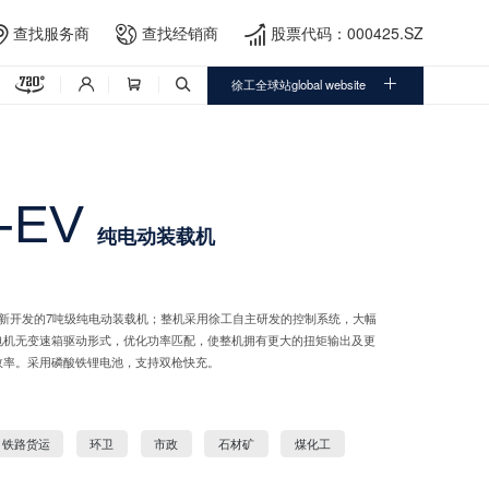
查找服务商
查找经销商
股票代码：000425.SZ





徐工全球站global website



-EV
纯电动装载机
徐工全新开发的7吨级纯电动装载机；整机采用徐工自主研发的控制系统，大幅
电机无变速箱驱动形式，优化功率匹配，使整机拥有更大的扭矩输出及更
效率。采用磷酸铁锂电池，支持双枪快充。
铁路货运
环卫
市政
石材矿
煤化工