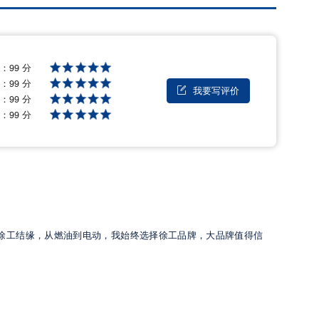
格：
99 分
量：
99 分
我要写评价

能：
99 分
后：
99 分
，与徐工结缘，从燃油到电动，我始终选择徐工品牌，大品牌值得信