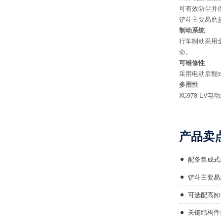
可有效防尘并
铲斗主要易磨
制动系统
行车制动采用
命。
可维修性
采用电动后翻式
多用性
XC978-E
产品卖
配备集成式
铲斗主要易
可选配高卸
关键结构件