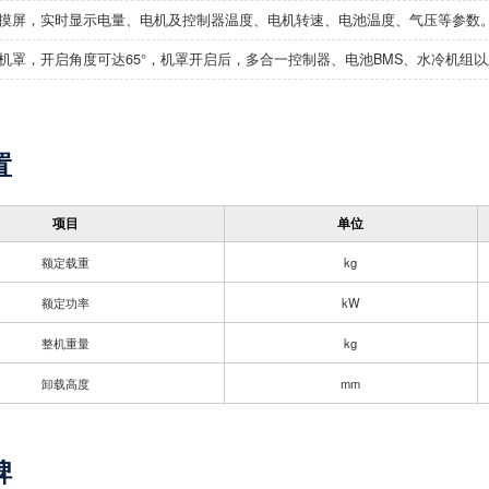
摸屏，实时显示电量、电机及控制器温度、电机转速、电池温度、气压等参数
机罩，开启角度可达65°，机罩开启后，多合一控制器、电池BMS、水冷机组
置
项目
单位
额定载重
kg
额定功率
kW
整机重量
kg
卸载高度
mm
碑