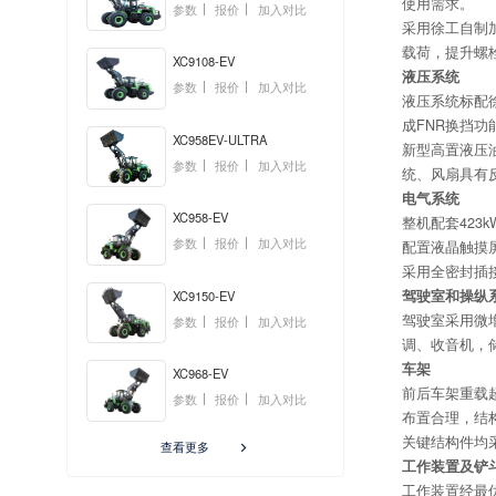
使用需求。
参数
报价
加入对比
采用徐工自制
载荷，提升螺
XC9108-EV
液压系统
参数
报价
加入对比
液压系统标配
成FNR换挡功
XC958EV-ULTRA
新型高置液压
参数
报价
加入对比
统、风扇具有
电气系统
XC958-EV
整机配套423
参数
报价
加入对比
配置液晶触摸
采用全密封插
驾驶室和操纵
XC9150-EV
驾驶室采用微
参数
报价
加入对比
调、收音机，
车架
XC968-EV
前后车架重载
参数
报价
加入对比
布置合理，结
关键结构件均
查看更多

工作装置及铲
工作装置经最