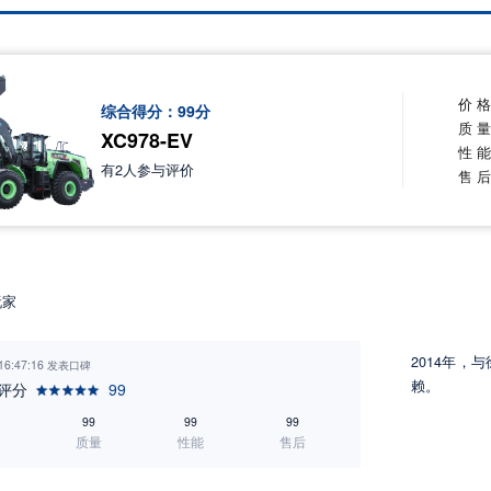
价 
综合得分：
99
分
质 
XC978-EV
性 
有
2
人参与评价
售 
玩家
2014年
 16:47:16 发表口碑
赖。
评分
99
99
99
99
质量
性能
售后